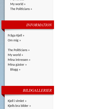
My world »
The Politicians »
INFORMATION
Fråga Kjell »
Om mig »
The Politicians »
My world »
Mina intressen »
Mina gäster »
Blogg »
BILDGALLERIER
Kjell i vimlet »
Kjells bra bilder »